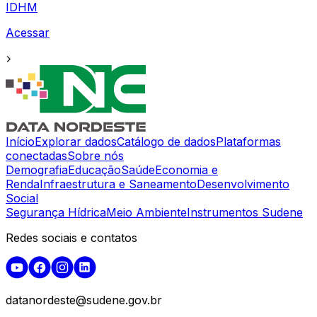
IDHM
Acessar
Início
Explorar dados
Catálogo de dados
Plataformas
conectadas
Sobre nós
Demografia
Educação
Saúde
Economia e
Renda
Infraestrutura e Saneamento
Desenvolvimento
Social
Segurança Hídrica
Meio Ambiente
Instrumentos Sudene
Redes sociais e contatos
datanordeste@sudene.gov.br