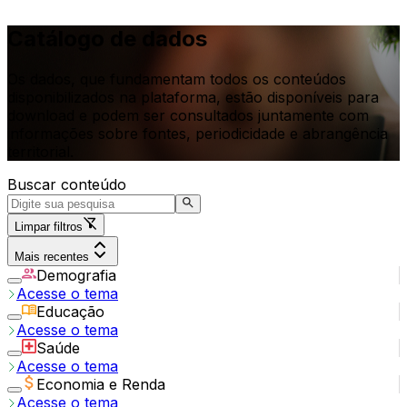
Catálogo de dados
Os dados, que fundamentam todos os conteúdos
disponibilizados na plataforma, estão disponíveis para
download e podem ser consultados juntamente com
informações sobre fontes, periodicidade e abrangência
territorial.
Buscar conteúdo
Limpar filtros
Mais recentes
Demografia
Acesse o tema
Educação
Acesse o tema
Saúde
Acesse o tema
Economia e Renda
Acesse o tema