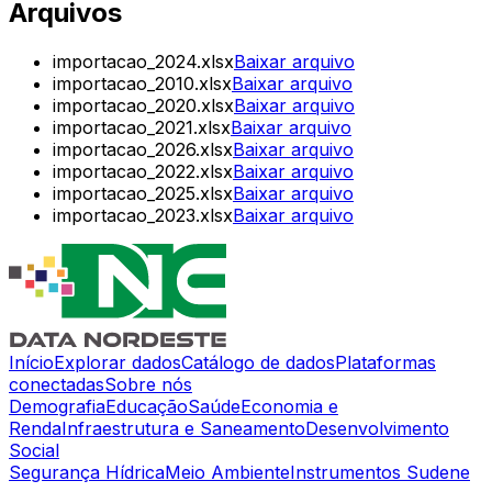
Arquivos
importacao_2024.xlsx
Baixar arquivo
importacao_2010.xlsx
Baixar arquivo
importacao_2020.xlsx
Baixar arquivo
importacao_2021.xlsx
Baixar arquivo
importacao_2026.xlsx
Baixar arquivo
importacao_2022.xlsx
Baixar arquivo
importacao_2025.xlsx
Baixar arquivo
importacao_2023.xlsx
Baixar arquivo
Início
Explorar dados
Catálogo de dados
Plataformas
conectadas
Sobre nós
Demografia
Educação
Saúde
Economia e
Renda
Infraestrutura e Saneamento
Desenvolvimento
Social
Segurança Hídrica
Meio Ambiente
Instrumentos Sudene