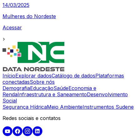
14/03/2025
Mulheres do Nordeste
Acessar
Início
Explorar dados
Catálogo de dados
Plataformas
conectadas
Sobre nós
Demografia
Educação
Saúde
Economia e
Renda
Infraestrutura e Saneamento
Desenvolvimento
Social
Segurança Hídrica
Meio Ambiente
Instrumentos Sudene
Redes sociais e contatos